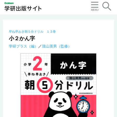
早ね早おき朝５分ドリル １３巻
小２かん字
学研プラス（編）
陰山英男（監修）