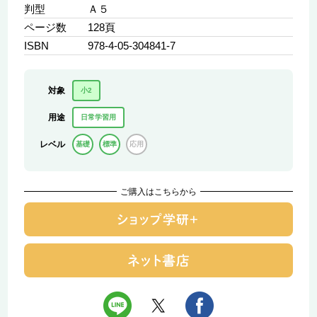
判型
Ａ５
ページ数
128頁
ISBN
978-4-05-304841-7
対象
小2
用途
日常学習用
レベル
基礎
標準
応用
ご購入はこちらから