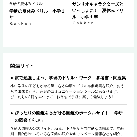
学研の夏休みドリル
サンリオキャラクターズと
いっしょに！ 夏休みドリ
５
学研の夏休みドリル 小学１
ル 小学１年
年
Ｇａｋｋｅｎ
Ｇａｋｋｅｎ
家で勉強しよう。学研のドリル・ワーク・参考書・問題集
小中学生の子どもがやる気になる学研のドリルや参考書を紹介。おう
ちで出来るから、家庭のコミュニケーションツールにもなります。
ぴったりの1冊をみつけて、おうちで手軽に楽しく勉強しよう!
ぴったりの図鑑をさがせる図鑑のポータルサイト 「学研
の図鑑くらぶ」
学研の図鑑の公式サイト。幼児、小学生から専門的な図鑑まで、年齢
別・目的別のいろいろな図鑑の紹介やキャンペーン情報などを紹介。