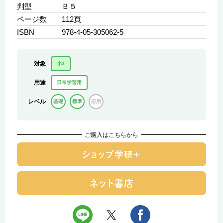
判型
Ｂ５
ページ数
112頁
ISBN
978-4-05-305062-5
対象
小3
用途
日常学習用
レベル
基礎
標準
応用
ご購入はこちらから