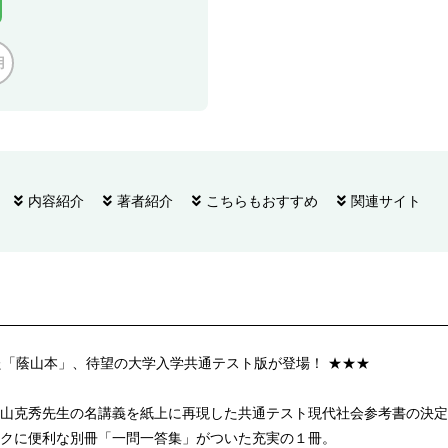
用
内容紹介
著者紹介
こちらもおすすめ
関連サイト
た「蔭山本」、待望の大学入学共通テスト版が登場！ ★★★
山克秀先生の名講義を紙上に再現した共通テスト現代社会参考書の決定
クに便利な別冊「一問一答集」がついた充実の１冊。