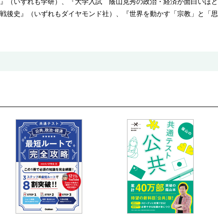
』（いずれも学研）、『大学入試 蔭山克秀の政治・経済が面白いほど
戦後史』（いずれもダイヤモンド社）、『世界を動かす「宗教」と「思