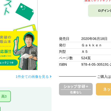
抽選でネットギフ
ログイン
発売日
2020年06月18日
発行
Ｇａｋｋｅｎ
判型
Ａ５
ページ数
524頁
ISBN
978-4-05-305191-
1件全ての画像を見る
ご購入は
高3