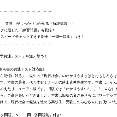
………………………………………
」と「背景」がしっかりつかめる「解説講義」！
ックに適した「練習問題」も収録！
をスピードチェックできる別冊「一問一答集」つき！
………………………………………
学共通テスト」を迎え撃つ！
参考書の共通テスト対応版!
ら記憶に残る」「先生の『現代社会』のわかりやすさはとおもしろさは別
す。本書の著者、代々木ゼミナールの蔭山克秀先生です。本書は、そん
加えたリニューアル版です。旧版では「わかりやすい! 」、「こんなに
ら、ご高評をいただきました。本書は旧版の良さをさらにパワーアップ
けて、現代社会の勉強を進める高校生、受験生のみなさんにお使いいた
ック問題」＆ 「一問一答問題集」付き!