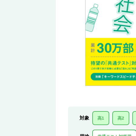
対象
高1
高2