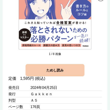
1
/
8
画像
ためし読み
定価 1,595円 (税込)
発売日
2024年04月25日
発行
Ｇａｋｋｅｎ
判型
Ａ５
ページ数
176頁