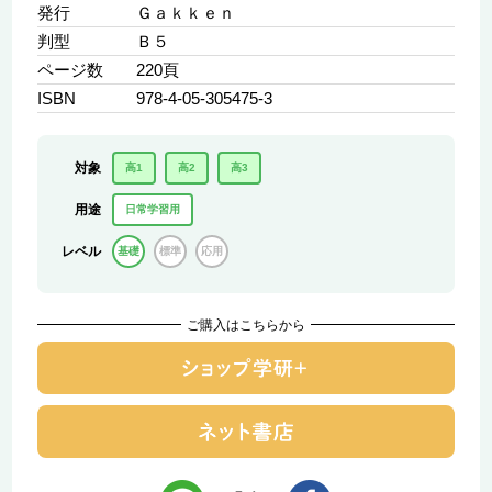
発行
Ｇａｋｋｅｎ
判型
Ｂ５
ページ数
220頁
ISBN
978-4-05-305475-3
対象
高1
高2
高3
用途
日常学習用
レベル
基礎
標準
応用
ご購入はこちらから