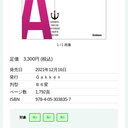
1
/
1
画像
定価 3,300円 (税込)
発売日
2021年12月16日
発行
Ｇａｋｋｅｎ
判型
Ｂ６変
ページ数
1,792頁
ISBN
978-4-05-303835-7
対象
高1
高2
高3