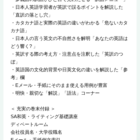
・日本人英語学習者が英訳で誤るポイントを解説した
「直訳の落とし穴」
・カタカナ語と実際の英語の違いがわかる「危ないカタ
カナ語」
・日本人の言う英文の不自然さを解明「あなたの英語は
どう響く? 」
・英訳する際の考え方・注意点を注釈した「英訳のつ
ぼ」
・英語国の文化的背景や日英文化の違いを解説した「参
考」欄
・Eメール・手紙にそのまま使える用例が豊富
・明快・親切な「解説」「語法」コーナー
＜ 充実の巻末付録 ＞
SA和英・ライティング基礎講座
ディベートルーム
会社役員名・大学役職名
Eメール・手紙例文索引