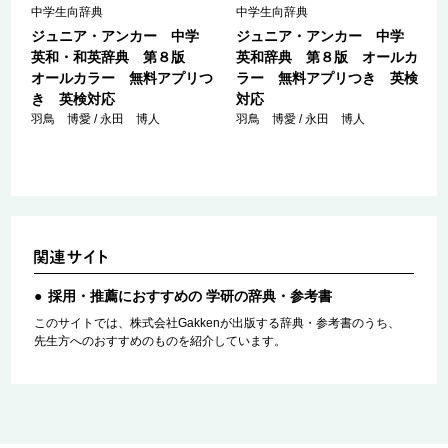
中学生向辞典
中学生向辞典
学
ジュニア・アンカー 中学
ジュニア・アンカー 中学
カ
英和・和英辞典 第８版
英和辞典 第８版 オールカ
オールカラー 無料アプリつ
ラー 無料アプリつき 英検
き 英検対応
対応
羽鳥 博愛 / 永田 博人
羽鳥 博愛 / 永田 博人
採用・推薦におすすめの 学研の辞典・参考書
このサイトでは、株式会社Gakkenが出版する辞典・参考書のうち、
先生方へのおすすめのものを紹介しています。