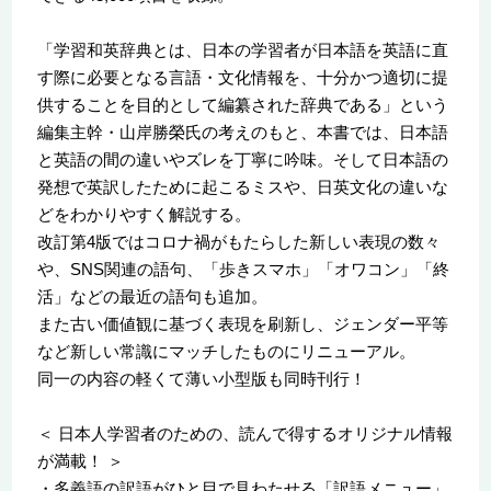
「学習和英辞典とは、日本の学習者が日本語を英語に直
す際に必要となる言語・文化情報を、十分かつ適切に提
供することを目的として編纂された辞典である」という
編集主幹・山岸勝榮氏の考えのもと、本書では、日本語
と英語の間の違いやズレを丁寧に吟味。そして日本語の
発想で英訳したために起こるミスや、日英文化の違いな
どをわかりやすく解説する。
改訂第4版ではコロナ禍がもたらした新しい表現の数々
や、SNS関連の語句、「歩きスマホ」「オワコン」「終
活」などの最近の語句も追加。
また古い価値観に基づく表現を刷新し、ジェンダー平等
など新しい常識にマッチしたものにリニューアル。
同一の内容の軽くて薄い小型版も同時刊行！
＜ 日本人学習者のための、読んで得するオリジナル情報
が満載！ ＞
・多義語の訳語がひと目で見わたせる「訳語メニュー」