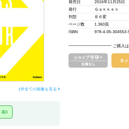
発売日
2016年11月25日
発行
Ｇａｋｋｅｎ
判型
Ｂ６変
ページ数
1,360頁
ISBN
978-4-05-304553-
ご購入は
1件全ての画像を見る
高3