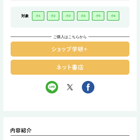
対象
小1
小2
小3
小4
小5
小6
ご購入はこちらから