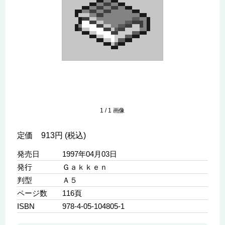
1
/
1
画像
定価 913円 (税込)
発売日
1997年04月03日
発行
Ｇａｋｋｅｎ
判型
Ａ５
ページ数
116頁
ISBN
978-4-05-104805-1