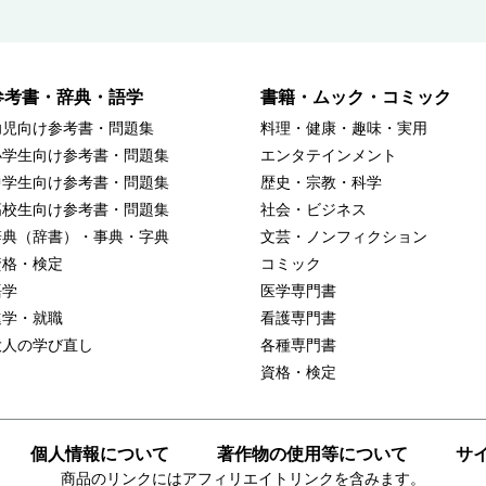
参考書・辞典・語学
書籍・ムック・コミック
幼児向け参考書・問題集
料理・健康・趣味・実用
小学生向け参考書・問題集
エンタテインメント
中学生向け参考書・問題集
歴史・宗教・科学
高校生向け参考書・問題集
社会・ビジネス
辞典（辞書）・事典・字典
文芸・ノンフィクション
資格・検定
コミック
語学
医学専門書
進学・就職
看護専門書
大人の学び直し
各種専門書
資格・検定
個人情報について
著作物の使用等について
サ
商品のリンクにはアフィリエイトリンクを含みます。