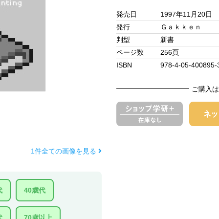
発売日
1997年11月20日
発行
Ｇａｋｋｅｎ
判型
新書
ページ数
256頁
ISBN
978-4-05-400895-
ご購入は
1件全ての画像を見る
代
40歳代
代
70歳以上