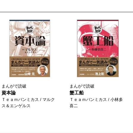
まんがで読破
まんがで読破
資本論
蟹工船
Ｔｅａｍバンミカス / マルク
Ｔｅａｍバンミカス / 小林多
ス＆エンゲルス
喜二