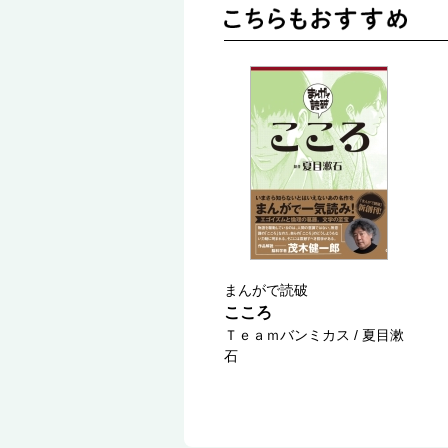
まんがで読破
こころ
Ｔｅａｍバンミカス / 夏目漱
石