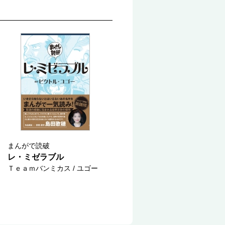
まんがで読破
レ・ミゼラブル
Ｔｅａｍバンミカス / ユゴー