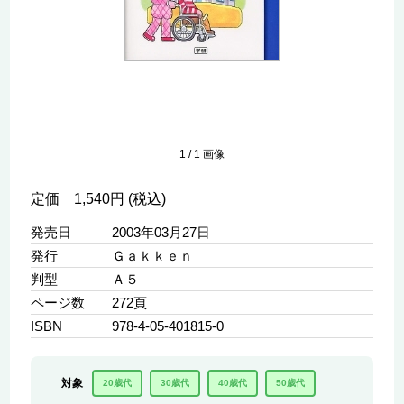
1
/
1
画像
定価 1,540円 (税込)
発売日
2003年03月27日
発行
Ｇａｋｋｅｎ
判型
Ａ５
ページ数
272頁
ISBN
978-4-05-401815-0
対象
20歳代
30歳代
40歳代
50歳代