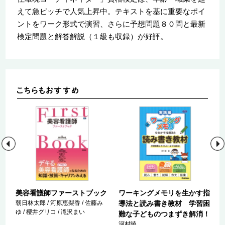
えて急ピッチで人気上昇中。テキストを基に重要なポイ
ントをワーク形式で演習、さらに予想問題８０問と最新
検定問題と解答解説（１級も収録）が好評。
美容看護師ファーストブック
ワーキングメモリを生かす指
策
朝日林太郎 / 河原恵梨香 / 佐藤み
導法と読み書き教材 学習困
ゆ / 櫻井グリコ / 滝沢まい
難な子どものつまずき解消！
河村暁