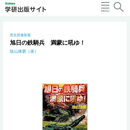
歴史群像新書
旭日の鉄騎兵 満蒙に吼ゆ！
陰山琢磨（著）