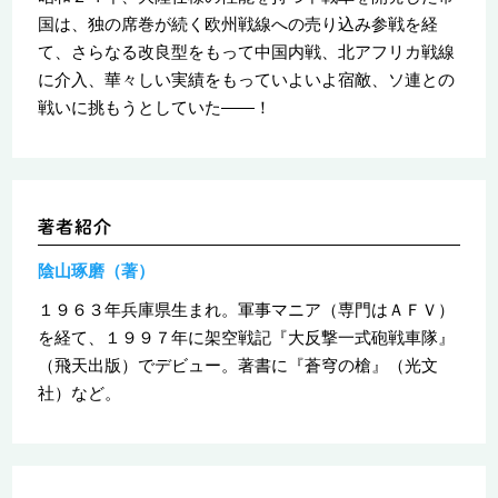
国は、独の席巻が続く欧州戦線への売り込み参戦を経
て、さらなる改良型をもって中国内戦、北アフリカ戦線
に介入、華々しい実績をもっていよいよ宿敵、ソ連との
戦いに挑もうとしていた――！
陰山琢磨（著）
１９６３年兵庫県生まれ。軍事マニア（専門はＡＦＶ）
を経て、１９９７年に架空戦記『大反撃一式砲戦車隊』
（飛天出版）でデビュー。著書に『蒼穹の槍』（光文
社）など。