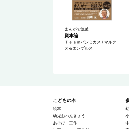
まんがで読破
資本論
Ｔｅａｍバンミカス / マルク
ス＆エンゲルス
こどもの本
絵本
幼児おべんきょう
あそび・工作