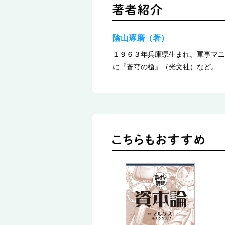
陰山琢磨（著）
１９６３年兵庫県生まれ。軍事マニ
に『蒼穹の槍』（光文社）など。