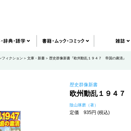
ンフィクション
文庫・新書
歴史群像新書『欧州動乱１９４７ 帝国の粛清』
歴史群像新書
欧州動乱１９４７
陰山琢磨（著）
定価 935円 (税込)