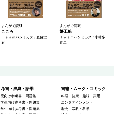
まんがで読破
まんがで読破
こころ
蟹工船
Ｔｅａｍバンミカス / 夏目漱
Ｔｅａｍバンミカス / 小林多
石
喜二
参考書・辞典・語学
書籍・ムック・コミック
幼児向け参考書・問題集
料理・健康・趣味・実用
小学生向け参考書・問題集
エンタテインメント
中学生向け参考書・問題集
歴史・宗教・科学