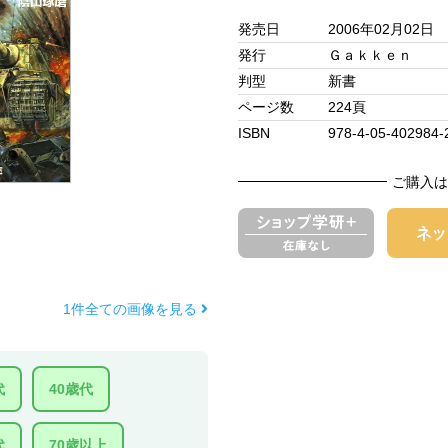
発売日
2006年02月02日
発行
Ｇａｋｋｅｎ
判型
新書
ページ数
224頁
ISBN
978-4-05-402984-
ご購入は
1件全ての画像を見る
代
40歳代
代
70歳以上