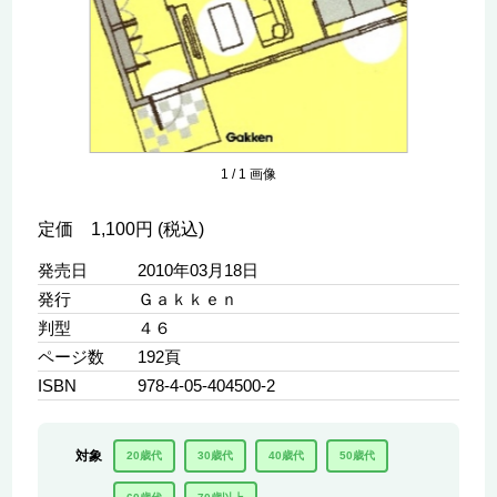
1
/
1
画像
定価 1,100円 (税込)
発売日
2010年03月18日
発行
Ｇａｋｋｅｎ
判型
４６
ページ数
192頁
ISBN
978-4-05-404500-2
対象
20歳代
30歳代
40歳代
50歳代