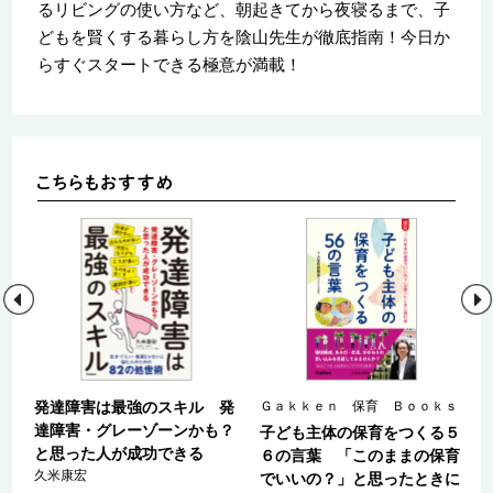
るリビングの使い方など、朝起きてから夜寝るまで、子
どもを賢くする暮らし方を陰山先生が徹底指南！今日か
らすぐスタートできる極意が満載！
ｓ
発達障害は最強のスキル 発
Ｇａｋｋｅｎ 保育 Ｂｏｏｋｓ
達障害・グレーゾーンかも？
子ども主体の保育をつくる５
と思った人が成功できる
の
６の言葉 「このままの保育
久米康宏
でいいの？」と思ったときに