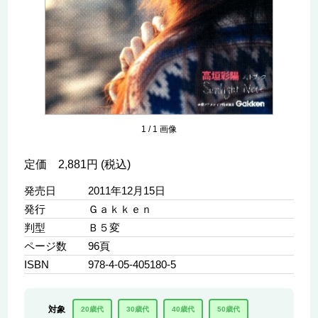
1
/
1
画像
定価 2,881円 (税込)
発売日
2011年12月15日
発行
Ｇａｋｋｅｎ
判型
Ｂ５変
ページ数
96頁
ISBN
978-4-05-405180-5
対象
20歳代
30歳代
40歳代
50歳代