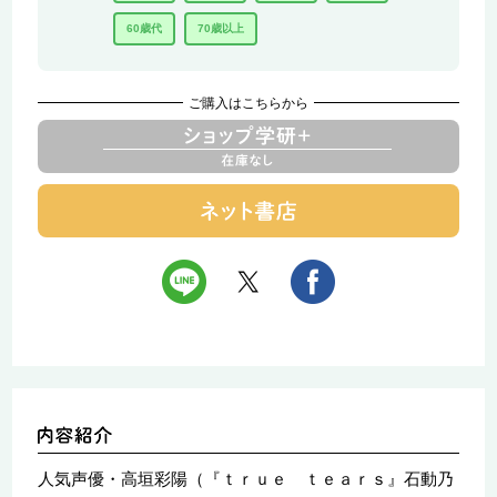
60歳代
70歳以上
ご購入はこちらから
人気声優・高垣彩陽（『ｔｒｕｅ ｔｅａｒｓ』石動乃