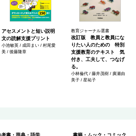
教育ジャーナル選書
アセスメントと短い説明
改訂版 教員と教員にな
文の読解支援プリント
りたい人のための 特別
小池敏英 / 成田まい / 村尾愛
美 / 後藤隆章
支援教育のテキスト 気
付き、工夫して、つなげ
る。
小林倫代 / 藤井茂樹 / 廣瀬由
美子 / 星祐子
参考書・辞典・語学
書籍・ムック・コミック