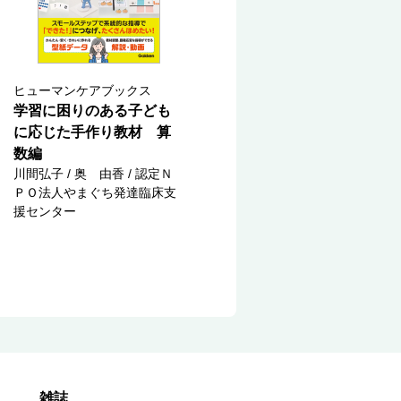
ヒューマンケアブックス
学習に困りのある子ども
に応じた手作り教材 算
数編
川間弘子 / 奥 由香 / 認定Ｎ
ＰＯ法人やまぐち発達臨床支
援センター
雑誌