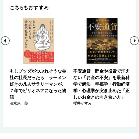
味
もしブッダがつぶれそうな会
不安通貨 貯金や投資で消え
教
社の社長だったら ラーメン
ない「お金の不安」を最新科
好きの凡人サラリーマンが、
学で解決 幸福学・行動経済
７年でビリオネアになった物
学・心理学が突き止めた「正
語
しいお金との向き合い方」
清水康一朗
櫻井かすみ