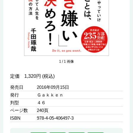
1
/
1
画像
定価 1,320円 (税込)
発売日
2016年09月15日
発行
Ｇａｋｋｅｎ
判型
４６
ページ数
240頁
ISBN
978-4-05-406497-3