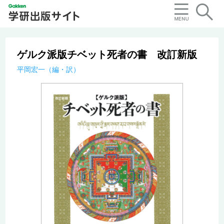
ゲルク派版チベット死者の書 改訂新版
平岡宏一（編・訳）