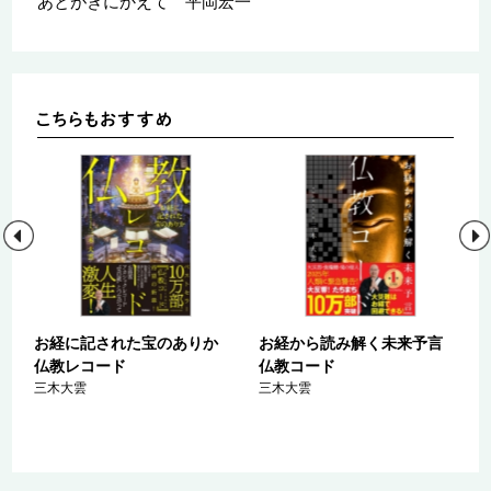
あとがきにかえて 平岡宏一
お経に記された宝のありか
お経から読み解く未来予言
仏教レコード
仏教コード
三木大雲
三木大雲