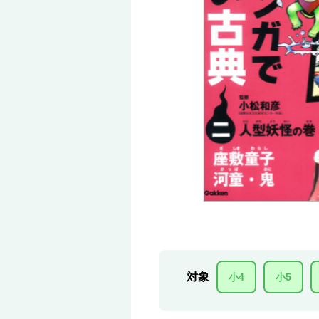
対象
小4
小5