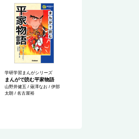
学研学習まんがシリーズ
まんがで読む平家物語
山野井健五 / 薙澤なお / 伊部
太朗 / 名古屋裕