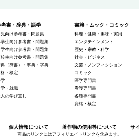
参考書・辞典・語学
書籍・ムック・コミック
幼児向け参考書・問題集
料理・健康・趣味・実用
小学生向け参考書・問題集
エンタテインメント
中学生向け参考書・問題集
歴史・宗教・科学
高校生向け参考書・問題集
社会・ビジネス
辞典（辞書）・事典・字典
文芸・ノンフィクション
資格・検定
コミック
語学
医学専門書
進学・就職
看護専門書
大人の学び直し
各種専門書
資格・検定
個人情報について
著作物の使用等について
サ
商品のリンクにはアフィリエイトリンクを含みます。