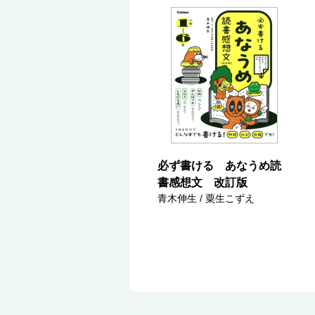
必ず書ける あなうめ読
書感想文 改訂版
青木伸生 / 粟生こずえ