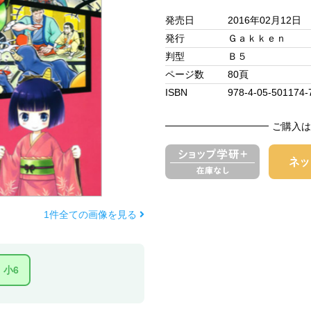
発売日
2016年02月12日
発行
Ｇａｋｋｅｎ
判型
Ｂ５
ページ数
80頁
ISBN
978-4-05-501174-
ご購入は
1件全ての画像を見る
小6