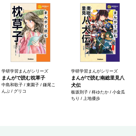
学研学習まんがシリーズ
学研学習まんがシリーズ
まんがで読む枕草子
まんがで読む南総里見八
中島和歌子 / 東園子 / 鎌尾こ
犬伝
んぶ / グリコ
板坂則子 / 柊ゆたか / 小金瓜
ちり / 上地優歩