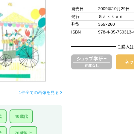
発売日
2009年10月29日
発行
Ｇａｋｋｅｎ
判型
355×260
ISBN
978-4-05-750313-
ご購入は
1件全ての画像を見る
代
40歳代
代
70歳以上