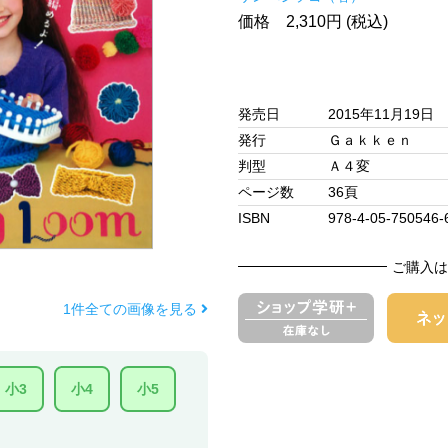
価格 2,310円 (税込)
発売日
2015年11月19日
発行
Ｇａｋｋｅｎ
判型
Ａ４変
ページ数
36頁
ISBN
978-4-05-750546-
ご購入は
1件全ての画像を見る
小3
小4
小5