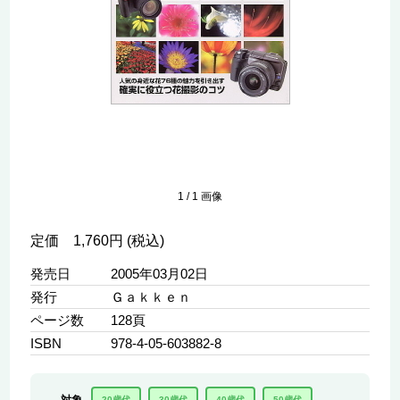
1
/
1
画像
定価 1,760円 (税込)
発売日
2005年03月02日
発行
Ｇａｋｋｅｎ
ページ数
128頁
ISBN
978-4-05-603882-8
20歳代
30歳代
40歳代
50歳代