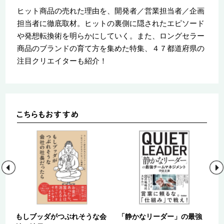
ヒット商品の売れた理由を、開発者／営業担当者／企画
担当者に徹底取材。ヒットの裏側に隠されたエピソード
や発想転換術を明らかにしていく。また、ロングセラー
商品のブランドの育て方を集めた特集、４７都道府県の
注目クリエイターも紹介！
え
もしブッダがつぶれそうな会
「静かなリーダー」の最強