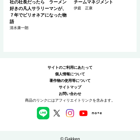
科
社の社長だったら ラーメン
チームマネジメント
済
好きの凡人サラリーマンが、
伊庭 正康
正
７年でビリオネアになった物
語
清水康一朗
サイトのご利用にあたって
個人情報について
著作物の使用等について
サイトマップ
お問い合わせ
商品のリンクにはアフィリエイトリンクを含みます。
© Gakken