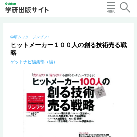
学研ムック ジンブツ１
ヒットメーカー１００人の創る技術売る戦
略
ゲットナビ編集部（編）