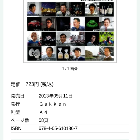
1
/
1
画像
定価 723円 (税込)
発売日
2013年09月11日
発行
Ｇａｋｋｅｎ
判型
Ａ４
ページ数
98頁
ISBN
978-4-05-610186-7