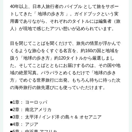
40年以上、日本人旅行者の バイブル として旅をサポー
トしてきた「 地球の歩き方 」。ガイドブックという実
用書でありながら、それぞれのタイトルには編集者（旅
人）が現地で感じたアツい想いが込められています。
目を閉じてことばを聞くだけで、旅先の情景が浮かんで
くるような旅心をくすぐる名言を、約160の国と地域を
扱う「地球の歩き方」約120タイトルから厳選しまし
た。そしてことばとともにお届けするのは、その国や地
域の絶景写真。パラパラとめくるだけで「地球の歩き
方」でめぐる世界旅行に出発。もちろん待ちに待った次
の海外旅行の旅先選びにも使っていただけます。
■1章： ヨーロッパ
■2章： 南北アメリカ
■3章： 太平洋 / インド洋 の島々＆ オセアニア
■4章： アジア
■5章： 中近東 アフリカ