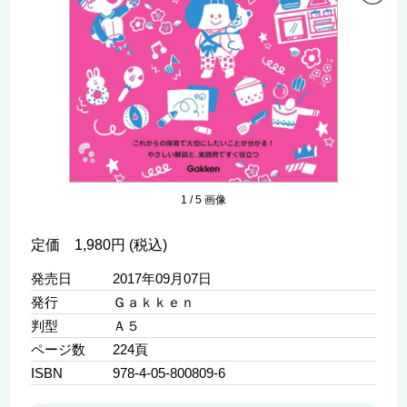
1
/
5
画像
定価 1,980円 (税込)
発売日
2017年09月07日
発行
Ｇａｋｋｅｎ
判型
Ａ５
ページ数
224頁
ISBN
978-4-05-800809-6