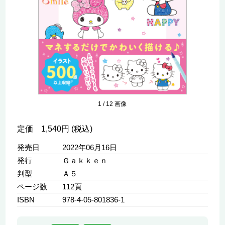
1
/
12
画像
定価 1,540円 (税込)
発売日
2022年06月16日
発行
Ｇａｋｋｅｎ
判型
Ａ５
ページ数
112頁
ISBN
978-4-05-801836-1