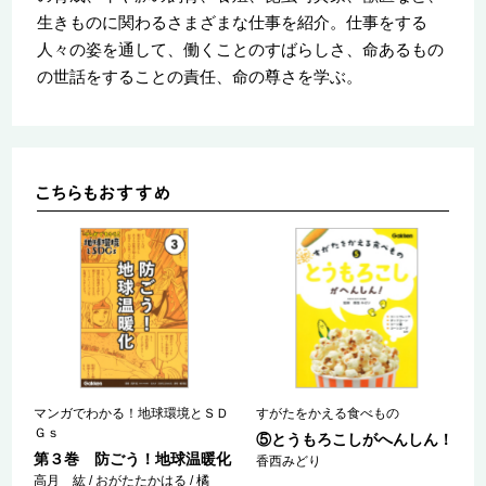
生きものに関わるさまざまな仕事を紹介。仕事をする
人々の姿を通して、働くことのすばらしさ、命あるもの
の世話をすることの責任、命の尊さを学ぶ。
マンガでわかる！地球環境とＳＤ
すがたをかえる食べもの
Ｇｓ
⑤とうもろこしがへんしん！
第３巻 防ごう！地球温暖化
香西みどり
高月 紘 / おがたたかはる / 橘