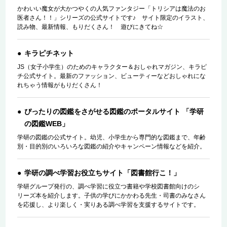
かわいい魔女が大かつやくの人気ファンタジー「トリシアは魔法のお
医者さん！！」シリーズの公式サイトです♪ サイト限定のイラスト、
読み物、最新情報、もりだくさん！ 遊びにきてね☆
キラピチネット
JS（女子小学生）のためのキャラクター＆おしゃれマガジン、キラピ
チ公式サイト。最新のファッション、ビューティーなどおしゃれにな
れちゃう情報がもりだくさん！
ぴったりの図鑑をさがせる図鑑のポータルサイト 「学研
の図鑑WEB」
学研の図鑑の公式サイト。幼児、小学生から専門的な図鑑まで、年齢
別・目的別のいろいろな図鑑の紹介やキャンペーン情報などを紹介。
学研の調べ学習お役立ちサイト「図書館行こ！」
学研グループ発行の、調べ学習に役立つ書籍や学校図書館向けのシ
リーズ本を紹介します。子供の学びにかかわる先生・司書のみなさん
を応援し、より楽しく・実りある調べ学習を支援するサイトです。