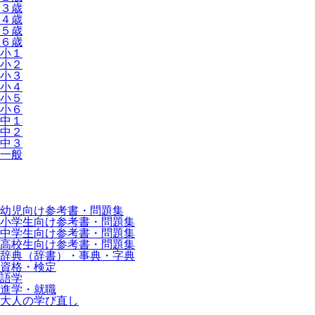
３歳
４歳
５歳
６歳
小１
小２
小３
小４
小５
小６
中１
中２
中３
一般
幼児向け参考書・問題集
小学生向け参考書・問題集
中学生向け参考書・問題集
高校生向け参考書・問題集
辞典（辞書）・事典・字典
資格・検定
語学
進学・就職
大人の学び直し