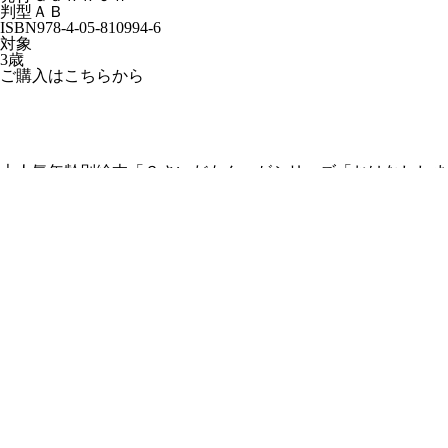
判型
ＡＢ
ISBN
978-4-05-810994-6
対象
3歳
ご購入はこちらから
大人気年齢別絵本「３さいだもん」がシリーズ「おはなししま
しょ」「にこにこワーク」と一緒に３冊セットに。生き物、乗
り物、知恵遊びなど、３歳児が大好きなテーマがいっぱい。各
ページにおうちの方向けアドバイスがあるので、プレゼントに
も最適！
サンリオキャラクターズ ステンドグラスシールパズル 誰で
もすぐにかんたん＆かわいい
株式会社サンリオ
いっしょにあそぼ
しましまぐるぐる
かしわらあきお
クリアシールパズル
頭がよくなる！クリアシールパズル 透けて、重ねて、色が変
わる！