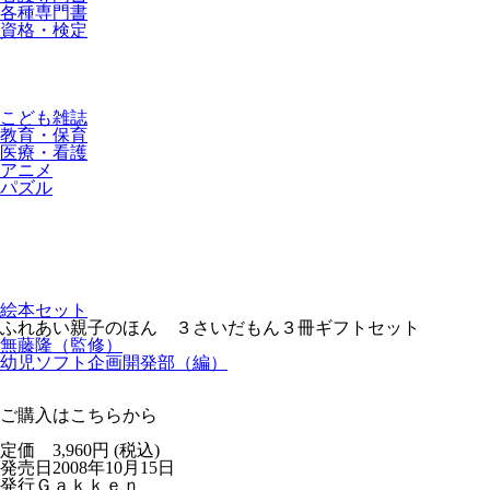
各種専門書
資格・検定
こども雑誌
教育・保育
医療・看護
アニメ
パズル
絵本セット
ふれあい親子のほん ３さいだもん３冊ギフトセット
無藤隆（監修）
幼児ソフト企画開発部（編）
ご購入はこちらから
定価 3,960円 (税込)
発売日
2008年10月15日
発行
Ｇａｋｋｅｎ