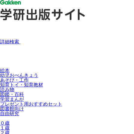
詳細検索
絵本
幼児おべんきょう
あそび・工作
知育トイ・知育教材
読み物
図鑑・百科
学習まんが
プレゼント用おすすめセット
図書館向け
自由研究
０歳
１歳
２歳