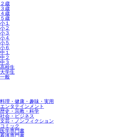
２歳
３歳
４歳
５歳
小１
小２
小３
小４
小５
小６
中１
中２
中３
高校生
大学生
一般
料理・健康・趣味・実用
エンタテインメント
歴史・宗教・科学
社会・ビジネス
文芸・ノンフィクション
コミック
医学専門書
看護専門書