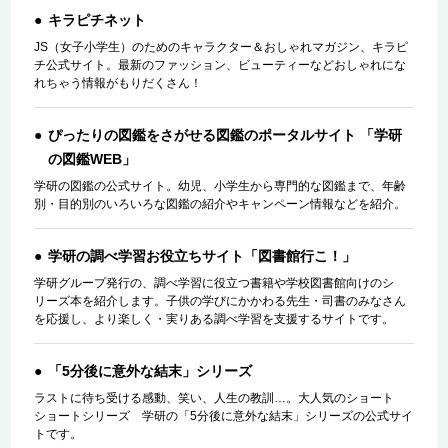
キラピチネット
JS（女子小学生）のためのキャラクター＆おしゃれマガジン、キラピ
チ公式サイト。最新のファッション、ビューティーなどおしゃれにな
れちゃう情報がもりだくさん！
ぴったりの図鑑をさがせる図鑑のポータルサイト 「学研
の図鑑WEB」
学研の図鑑の公式サイト。幼児、小学生から専門的な図鑑まで、年齢
別・目的別のいろいろな図鑑の紹介やキャンペーン情報などを紹介。
学研の調べ学習お役立ちサイト「図書館行こ！」
学研グループ発行の、調べ学習に役立つ書籍や学校図書館向けのシ
リーズ本を紹介します。子供の学びにかかわる先生・司書のみなさん
を応援し、より楽しく・実りある調べ学習を支援するサイトです。
「5分後に意外な結末」シリーズ
ラストに待ち受ける感動、笑い、人生の教訓…。大人気のショート
ショートシリーズ 学研の「5分後に意外な結末」シリーズの公式サイ
トです。