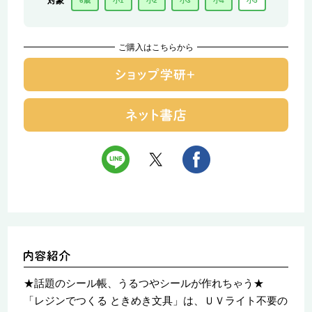
対象
6歳
小1
小2
小3
小4
小5
ご購入はこちらから
★話題のシール帳、うるつやシールが作れちゃう★
「レジンでつくる ときめき文具」は、ＵＶライト不要の