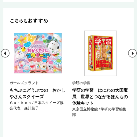
鉱
ガールズクラフト
学研の学習
界
もちぷにどうぶつの おかし
学研の学習 はにわの大国宝
ッ
やさんスクイーズ
展 世界とつながるほんもの
Ｇａｋｋｅｎ / 日本スクイーズ協
体験キット
会代表 森川葉子
東京国立博物館 / 学研の学習編集
部