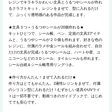
レジンでキラキラかわいい文具とうるつやシールが作れ
るクラフトキット。レジンをまぜて、型に入れるだけ
で、ぷっくり透明感のある作品が完成します。
★文具３つ＋うるつやシールが20個作れる★
キットひとつで、シール帳、ペン、定規の文具3アイテ
ムと、うるつやシールが２０個も作れます。好きな色の
レジンに、付属のラメや金シールを組み合わせて、自分
だけの文具が完成♪うるつやシールは、ハートや星、ユ
ニコーンなどの３Ｄシール、タイルシールも作れます。
シール台紙＆シール帳専用リングつき。
★作り方かんたん！まぜて入れるだけ★
作り方はとてもかんたん。2液性レジンをまぜて、付属
のシリコン型に入れるだけ！むずかしい道具やUVライ
トは一切不要です。動画つきのガイドブックで、はじめ
てでも安心です。