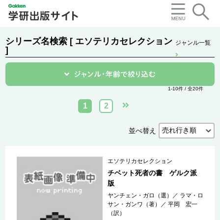
シリーズ名検索 [ エソテリカセレクション
ジャンル一覧
]
1-10件 / 全20件
1
2
並べ替え
エソテリカセレクション
チベット死者の書 ゲルク派
版
ヤンチェン・ガロ（選）
／
ラマ・ロ
サン・ガンワ（著）
／
平岡 宏一
（訳）