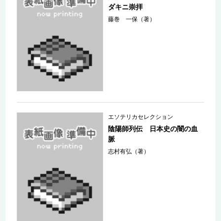
ダキニ崇拝
藤巻 一保（著）
エソテリカセレクション
陰陽師列伝 日本史の闇の血
脈
志村有弘（著）