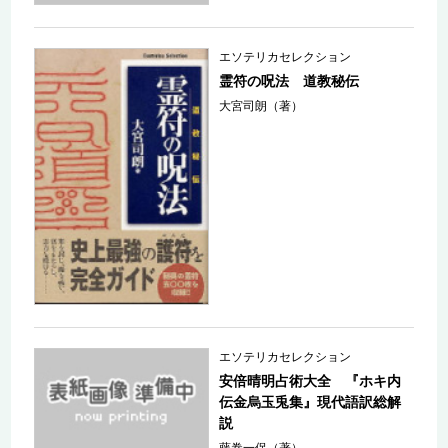
エソテリカセレクション
霊符の呪法 道教秘伝
大宮司朗（著）
エソテリカセレクション
安倍晴明占術大全 『ホキ内
伝金烏玉兎集』現代語訳総解
説
藤巻一保（著）