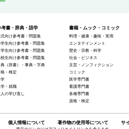
参考書・辞典・語学
書籍・ムック・コミック
幼児向け参考書・問題集
料理・健康・趣味・実用
小学生向け参考書・問題集
エンタテインメント
中学生向け参考書・問題集
歴史・宗教・科学
高校生向け参考書・問題集
社会・ビジネス
辞典（辞書）・事典・字典
文芸・ノンフィクション
資格・検定
コミック
語学
医学専門書
進学・就職
看護専門書
大人の学び直し
各種専門書
資格・検定
個人情報について
著作物の使用等について
サ