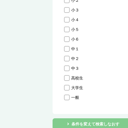
小２
小３
小４
小５
小６
中１
中２
中３
高校生
大学生
一般
条件を変えて検索しなおす