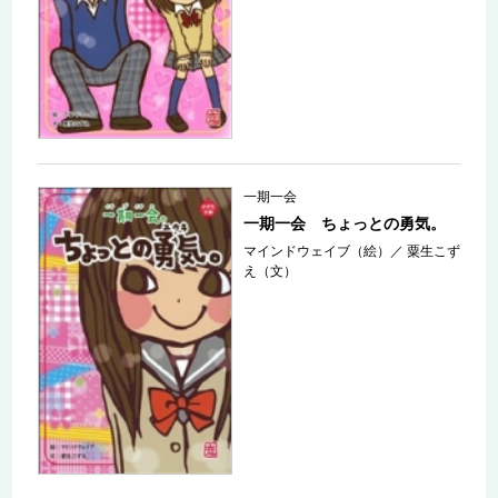
一期一会
一期一会 ちょっとの勇気。
マインドウェイブ（絵）
／
粟生こず
え（文）