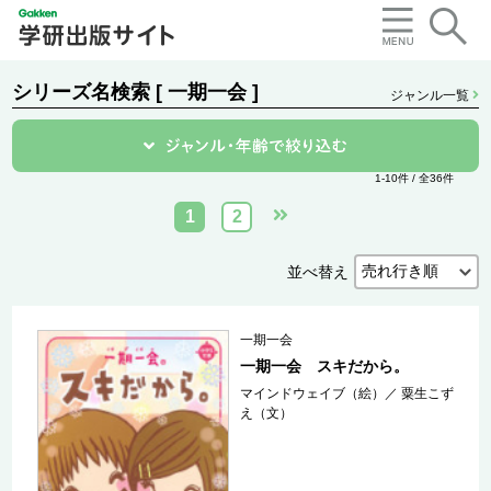
シリーズ名検索 [ 一期一会 ]
ジャンル一覧
1-10件 / 全36件
1
2
並べ替え
一期一会
一期一会 スキだから。
マインドウェイブ（絵）
／
粟生こず
え（文）