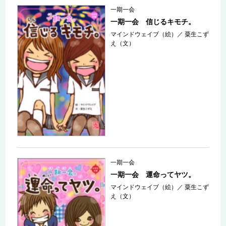
一期一会
一期一会 信じるキモチ。
マインドウェイブ（絵）
／
粟生こず
え（文）
一期一会
一期一会 運命ってヤツ。
マインドウェイブ（絵）
／
粟生こず
え（文）