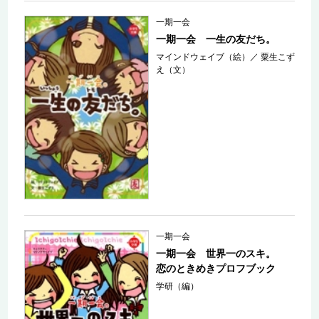
一期一会
一期一会 一生の友だち。
マインドウェイブ（絵）
／
粟生こず
え（文）
一期一会
一期一会 世界一のスキ。
恋のときめきプロフブック
学研（編）