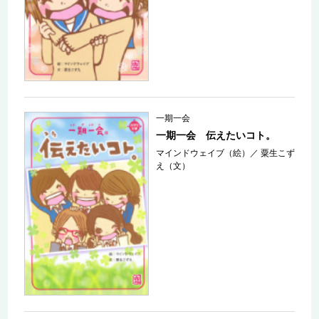
一期一会
一期一会 伝えたいコト。
マインドウェイブ（絵）
／
粟生こず
え（文）