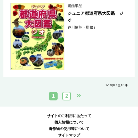
図鑑単品
ジュニア都道府県大図鑑 ジ
オ
谷川彰英（監修）
1-10件 / 全18件
1
2
サイトのご利用にあたって
個人情報について
著作物の使用等について
サイトマップ