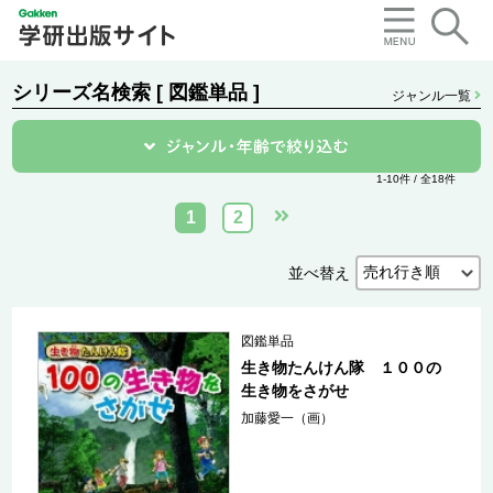
シリーズ名検索 [ 図鑑単品 ]
ジャンル一覧
1-10件 / 全18件
1
2
並べ替え
図鑑単品
生き物たんけん隊 １００の
生き物をさがせ
加藤愛一（画）