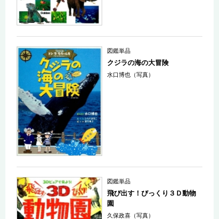
図鑑単品
クジラの海の大冒険
水口博也（写真）
図鑑単品
飛び出す！びっくり３Ｄ動物
園
久保政喜（写真）