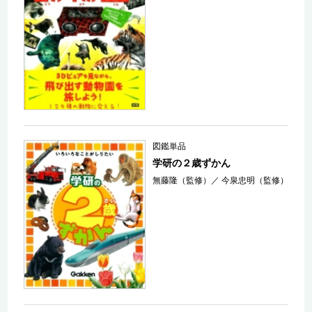
図鑑単品
学研の２歳ずかん
無藤隆（監修）
／
今泉忠明（監修）