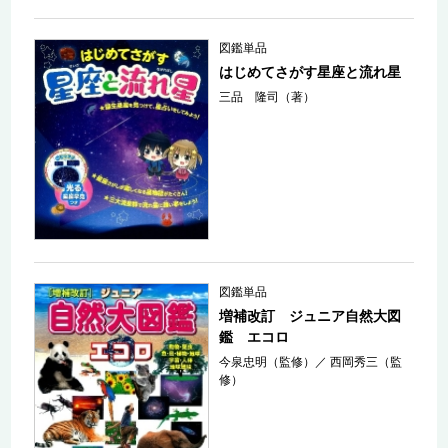
図鑑単品
はじめてさがす星座と流れ星
三品 隆司（著）
図鑑単品
増補改訂 ジュニア自然大図
鑑 エコロ
今泉忠明（監修）
／
西岡秀三（監
修）