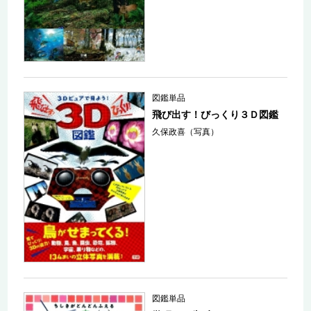
図鑑単品
飛び出す！びっくり３Ｄ図鑑
久保政喜（写真）
図鑑単品