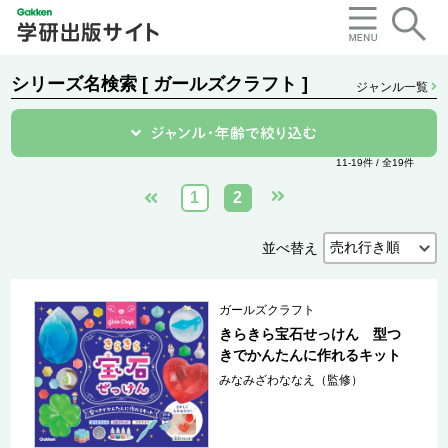
シリーズ名検索 [ ガールズクラフト ]
ジャンル一覧
11-19件 / 全19件
1
2
並べ替え
ガールズクラフト
きらきら宝石せっけん 型つ
きでかんたんに作れるキット
みなみざわななえ（監修）