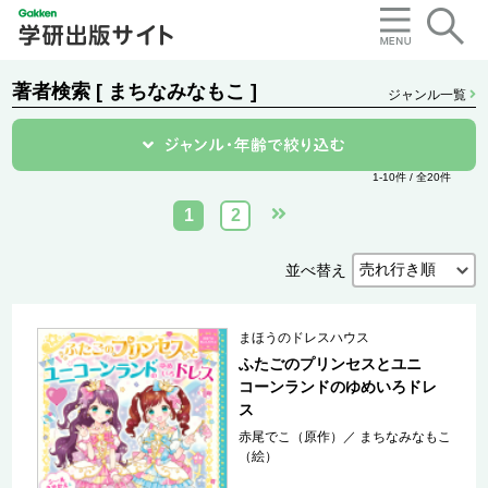
著者検索 [ まちなみなもこ ]
ジャンル一覧
1-10件 / 全20件
1
2
並べ替え
まほうのドレスハウス
ふたごのプリンセスとユニ
コーンランドのゆめいろドレ
ス
赤尾でこ（原作）
／
まちなみなもこ
（絵）