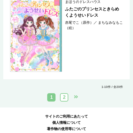
まほうのドレスハウス
ふたごのプリンセスときらめ
くようせいドレス
赤尾でこ（原作）
／
まちなみなもこ
（絵）
1-10件 / 全20件
1
2
サイトのご利用にあたって
個人情報について
著作物の使用等について