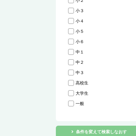
小２
小３
小４
小５
小６
中１
中２
中３
高校生
大学生
一般
条件を変えて検索しなおす