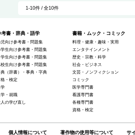
1-10件 / 全10件
参考書・辞典・語学
書籍・ムック・コミック
幼児向け参考書・問題集
料理・健康・趣味・実用
小学生向け参考書・問題集
エンタテインメント
中学生向け参考書・問題集
歴史・宗教・科学
高校生向け参考書・問題集
社会・ビジネス
辞典（辞書）・事典・字典
文芸・ノンフィクション
資格・検定
コミック
語学
医学専門書
進学・就職
看護専門書
大人の学び直し
各種専門書
資格・検定
個人情報について
著作物の使用等について
サ