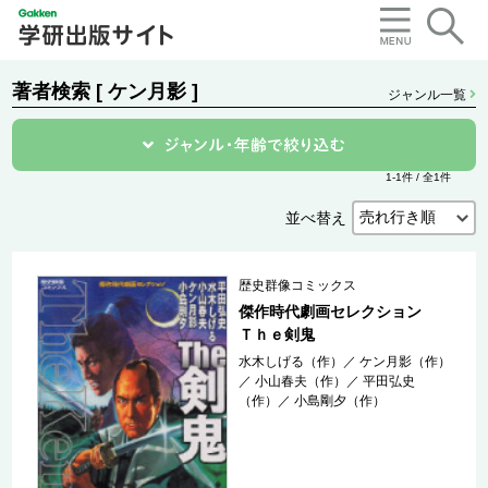
著者検索 [ ケン月影 ]
ジャンル一覧
1-1件 / 全1件
並べ替え
歴史群像コミックス
傑作時代劇画セレクション
Ｔｈｅ剣鬼
水木しげる（作）
／
ケン月影（作）
／
小山春夫（作）
／
平田弘史
（作）
／
小島剛夕（作）