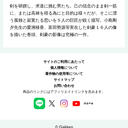
剣を研鑚し、求道に挑む男たち。己の信念のまま剣一筋
に、または高禄を得る為にと目的は様々だが、そこに漂
う孤独と寂寞たる思いを５人の巨匠が鋭く描写。小島剛
夕先生の愛洲移香、富田勢源等実在した剣豪１６人の像
を描いた巻頭、剣豪の影像は究極の一作。
サイトのご利用にあたって
個人情報について
著作物の使用等について
サイトマップ
お問い合わせ
商品のリンクにはアフィリエイトリンクを含みます。
© Gakken