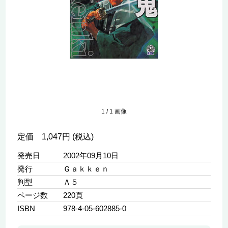
1
/
1
画像
定価 1,047円 (税込)
発売日
2002年09月10日
発行
Ｇａｋｋｅｎ
判型
Ａ５
ページ数
220頁
ISBN
978-4-05-602885-0