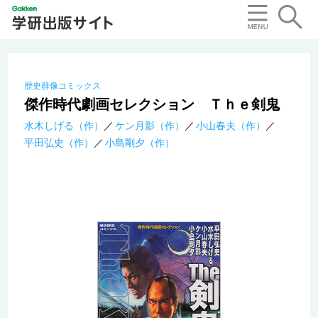
歴史群像コミックス
傑作時代劇画セレクション Ｔｈｅ剣鬼
水木しげる（作）
ケン月影（作）
小山春夫（作）
平田弘史（作）
小島剛夕（作）