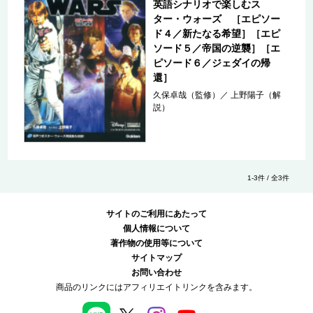
英語シナリオで楽しむス
ター・ウォーズ ［エピソー
ド４／新たなる希望］［エピ
ソード５／帝国の逆襲］［エ
ピソード６／ジェダイの帰
還］
久保卓哉（監修）
／
上野陽子（解
説）
1-3件 / 全3件
サイトのご利用にあたって
個人情報について
著作物の使用等について
サイトマップ
お問い合わせ
商品のリンクにはアフィリエイトリンクを含みます。