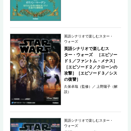
英語シナリオで楽しむスター・
ウォーズ
英語シナリオで楽しむス
ター・ウォーズ ［エピソー
ド１／ファントム・メナス］
［エピソード２／クローンの
攻撃］［エピソード３／シス
の復讐］
久保卓哉（監修）
／
上野陽子（解
説）
英語シナリオで楽しむスター・
ウォーズ