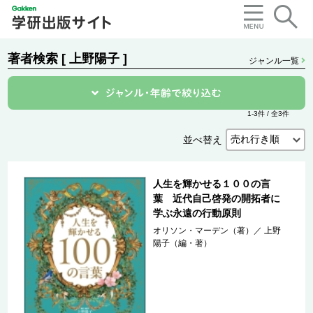
著者検索 [ 上野陽子 ]
ジャンル一覧
1-3件 / 全3件
並べ替え
人生を輝かせる１００の言
葉 近代自己啓発の開拓者に
学ぶ永遠の行動原則
オリソン・マーデン（著）
／
上野
陽子（編・著）