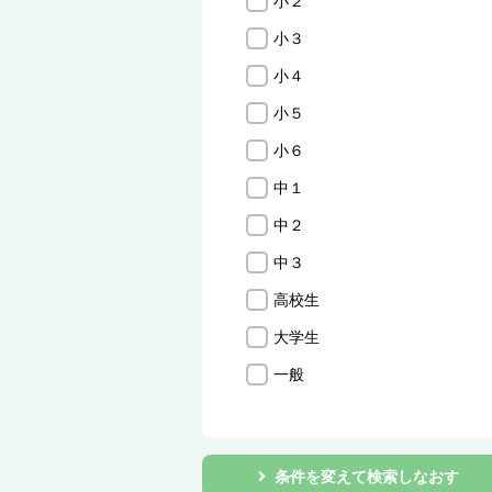
小２
小３
小４
小５
小６
中１
中２
中３
高校生
大学生
一般
条件を変えて検索しなおす