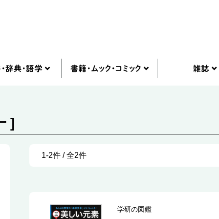
 ]
1-2件 / 全2件
学研の図鑑