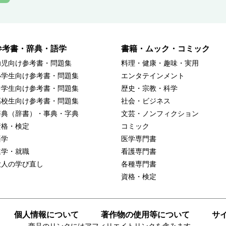
参考書・辞典・語学
書籍・ムック・コミック
幼児向け参考書・問題集
料理・健康・趣味・実用
小学生向け参考書・問題集
エンタテインメント
中学生向け参考書・問題集
歴史・宗教・科学
高校生向け参考書・問題集
社会・ビジネス
辞典（辞書）・事典・字典
文芸・ノンフィクション
資格・検定
コミック
語学
医学専門書
進学・就職
看護専門書
大人の学び直し
各種専門書
資格・検定
個人情報について
著作物の使用等について
サ