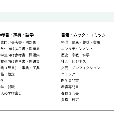
参考書・辞典・語学
書籍・ムック・コミック
幼児向け参考書・問題集
料理・健康・趣味・実用
小学生向け参考書・問題集
エンタテインメント
中学生向け参考書・問題集
歴史・宗教・科学
高校生向け参考書・問題集
社会・ビジネス
辞典（辞書）・事典・字典
文芸・ノンフィクション
資格・検定
コミック
語学
医学専門書
進学・就職
看護専門書
大人の学び直し
各種専門書
資格・検定