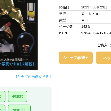
発売日
2023年03月23日
発行
Ｇａｋｋｅｎ
判型
Ａ５
ページ数
142頁
ISBN
978-4-05-406917-
ご購入は
1件全ての画像を見る
代
40歳代
代
70歳以上