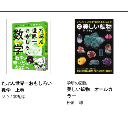
学研の図鑑
たぶん世界一おもしろい
美しい鉱物 オールカ
数学 上巻
ラー
ソウ / 本丸諒
松原 聰