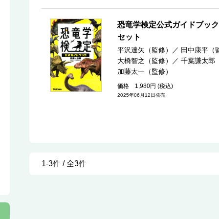
恐竜学検定公式ガイドブック
セット
平沢達矢（監修）
／
田中康平（
大橋智之（監修）
／
千葉謙太郎
加藤太一（監修）
価格 1,980円 (税込)
2025年06月12日発売
1-3件 / 全3件