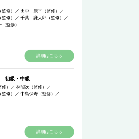
（監修）
／
田中 康平（監修）
／
（監修）
／
千葉 謙太郎（監修）
／
一（監修）
詳細はこちら
 初級・中級
監修）
／
林昭次（監修）
／
（監修）
／
中島保寿（監修）
／
詳細はこちら