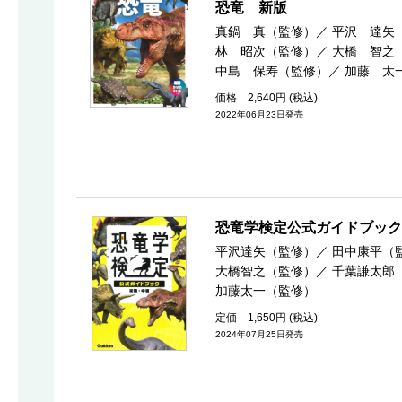
恐竜 新版
真鍋 真（監修）
／
平沢 達矢
林 昭次（監修）
／
大橋 智之
中島 保寿（監修）
／
加藤 太
価格 2,640円 (税込)
2022年06月23日発売
恐竜学検定公式ガイドブック
平沢達矢（監修）
／
田中康平（
大橋智之（監修）
／
千葉謙太郎
加藤太一（監修）
定価 1,650円 (税込)
2024年07月25日発売