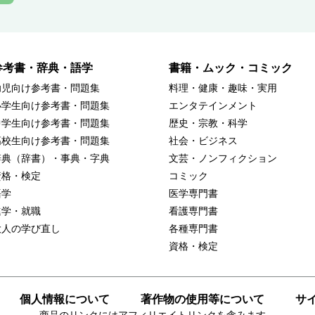
参考書・辞典・語学
書籍・ムック・コミック
幼児向け参考書・問題集
料理・健康・趣味・実用
小学生向け参考書・問題集
エンタテインメント
中学生向け参考書・問題集
歴史・宗教・科学
高校生向け参考書・問題集
社会・ビジネス
辞典（辞書）・事典・字典
文芸・ノンフィクション
資格・検定
コミック
語学
医学専門書
進学・就職
看護専門書
大人の学び直し
各種専門書
資格・検定
個人情報について
著作物の使用等について
サ