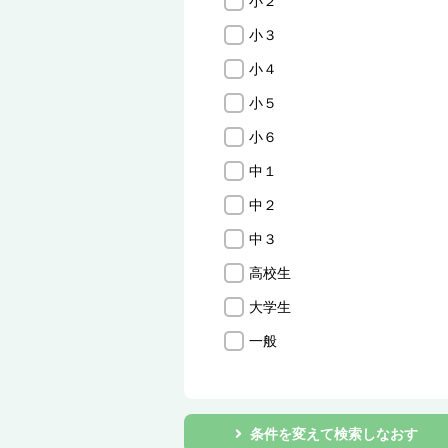
小２
小３
小４
小５
小６
中１
中２
中３
高校生
大学生
一般
条件を変えて検索しなおす