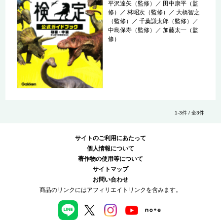
平沢達矢（監修）
／
田中康平（監
修）
／
林昭次（監修）
／
大橋智之
（監修）
／
千葉謙太郎（監修）
／
中島保寿（監修）
／
加藤太一（監
修）
1-3件 / 全3件
サイトのご利用にあたって
個人情報について
著作物の使用等について
サイトマップ
お問い合わせ
商品のリンクにはアフィリエイトリンクを含みます。