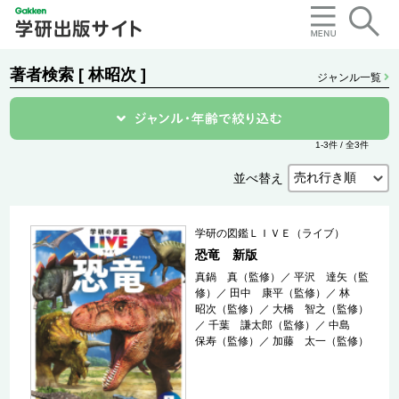
著者検索 [ 林昭次 ]
ジャンル一覧
1-3件 / 全3件
並べ替え
学研の図鑑ＬＩＶＥ（ライブ）
恐竜 新版
真鍋 真（監修）
／
平沢 達矢（監
修）
／
田中 康平（監修）
／
林
昭次（監修）
／
大橋 智之（監修）
／
千葉 謙太郎（監修）
／
中島
保寿（監修）
／
加藤 太一（監修）