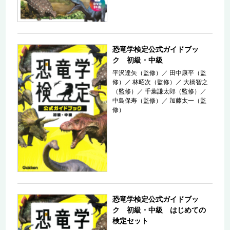
恐竜学検定公式ガイドブッ
ク 初級・中級
平沢達矢（監修）
／
田中康平（監
修）
／
林昭次（監修）
／
大橋智之
（監修）
／
千葉謙太郎（監修）
／
中島保寿（監修）
／
加藤太一（監
修）
恐竜学検定公式ガイドブッ
ク 初級・中級 はじめての
検定セット