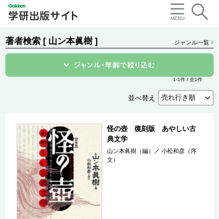
著者検索 [ 山ン本眞樹 ]
ジャンル一覧
1-1件 / 全1件
並べ替え
怪の壺 復刻版 あやしい古
典文学
山ン本眞樹（編）
／
小松和彦（序
文）