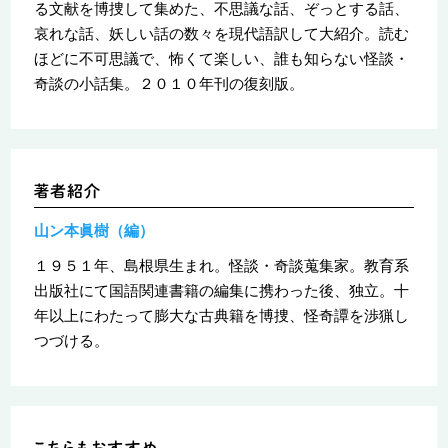
る文献を博捜して集めた、不思議な話、ぞっとする話、
哀れな話、妖しい話の数々を現代語訳して大紹介。読む
ほどに不可思議で、怖くて楽しい、誰も知らない怪談・
奇談の小話集。２０１０年刊の復刻版。
山ン本眞樹（編）
１９５１年、島根県生まれ。怪談・奇談蒐集家。教育系
出版社にて国語関連書籍の編集に携わった後、独立。十
年以上にわたって膨大な古典籍を博捜、怪奇譚を渉猟し
つづける。