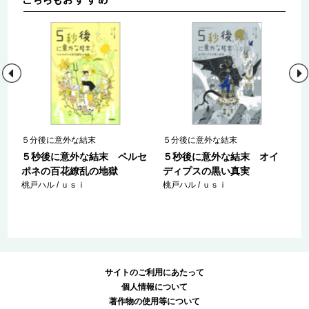
セ
５分後に意外な結末
５分後に意外な結末
５秒後に意外な結末 ペルセ
５秒後に意外な結末 オイ
ポネの百花繚乱の地獄
ディプスの黒い真実
桃戸ハル / ｕｓｉ
桃戸ハル / ｕｓｉ
サイトのご利用にあたって
個人情報について
著作物の使用等について