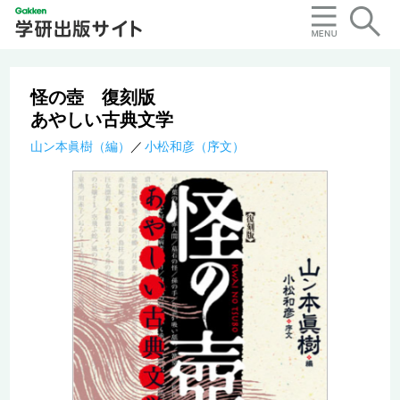
怪の壺 復刻版
あやしい古典文学
山ン本眞樹（編）
小松和彦（序文）