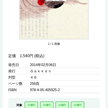
1
/
1
画像
定価 1,540円 (税込)
発売日
2014年02月06日
発行
Ｇａｋｋｅｎ
判型
４６
ページ数
256頁
ISBN
978-4-05-405925-2
対象
20歳代
30歳代
40歳代
50歳代