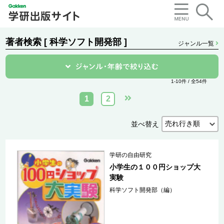
著者検索 [ 科学ソフト開発部 ]
ジャンル一覧
1-10件 / 全54件
1
2
並べ替え
学研の自由研究
小学生の１００円ショップ大
実験
科学ソフト開発部（編）