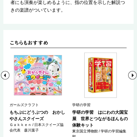
者にも演奏が楽しめるように、指の位置を示した解説つ
きの楽譜がついています。
ガールズクラフト
学研の学習
文
もちぷにどうぶつの おかし
学研の学習 はにわの大国宝
やさんスクイーズ
展 世界とつながるほんもの
Ｇａｋｋｅｎ / 日本スクイーズ協
体験キット
会代表 森川葉子
東京国立博物館 / 学研の学習編集
部