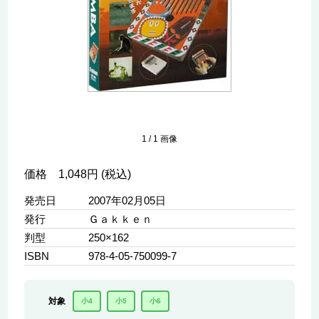
1
/
1
画像
価格 1,048円 (税込)
発売日
2007年02月05日
発行
Ｇａｋｋｅｎ
判型
250×162
ISBN
978-4-05-750099-7
対象
小4
小5
小6