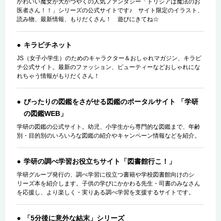
かわいい魔女が大かつやくの人気ファンタジー「トリシアは魔法のお
医者さん！！」シリーズの公式サイトです♪ サイト限定のイラスト、
読み物、最新情報、もりだくさん！ 遊びにきてね☆
キラピチネット
JS（女子小学生）のためのキャラクター＆おしゃれマガジン、キラピ
チ公式サイト。最新のファッション、ビューティーなどおしゃれにな
れちゃう情報がもりだくさん！
ぴったりの図鑑をさがせる図鑑のポータルサイト 「学研
の図鑑WEB」
学研の図鑑の公式サイト。幼児、小学生から専門的な図鑑まで、年齢
別・目的別のいろいろな図鑑の紹介やキャンペーン情報などを紹介。
学研の調べ学習お役立ちサイト「図書館行こ！」
学研グループ発行の、調べ学習に役立つ書籍や学校図書館向けのシ
リーズ本を紹介します。子供の学びにかかわる先生・司書のみなさん
を応援し、より楽しく・実りある調べ学習を支援するサイトです。
「5分後に意外な結末」シリーズ