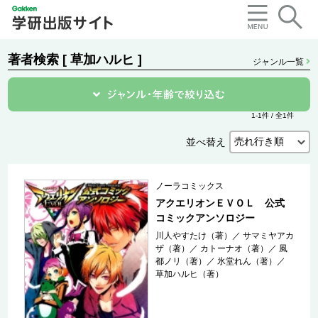
著者検索 [ 草加ハルヒ ]
ジャンル一覧
1-1件 / 全1件
並べ替え
ノーラコミックス
アクエリオンＥＶＯＬ 公式
コミックアンソロジー
川人やすたけ（著）
／
サマミヤアカ
ザ（著）
／
カトーナオ（著）
／
風
都ノリ（著）
／
氷堂れん（著）
／
草加ハルヒ（著）