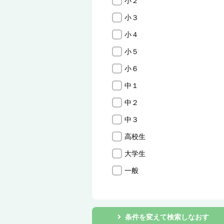
小２
小３
小４
小５
小６
中１
中２
中３
高校生
大学生
一般
条件を変えて検索しなおす