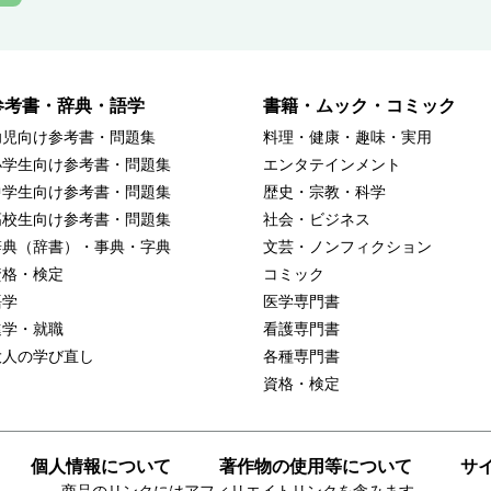
参考書・辞典・語学
書籍・ムック・コミック
幼児向け参考書・問題集
料理・健康・趣味・実用
小学生向け参考書・問題集
エンタテインメント
中学生向け参考書・問題集
歴史・宗教・科学
高校生向け参考書・問題集
社会・ビジネス
辞典（辞書）・事典・字典
文芸・ノンフィクション
資格・検定
コミック
語学
医学専門書
進学・就職
看護専門書
大人の学び直し
各種専門書
資格・検定
個人情報について
著作物の使用等について
サ