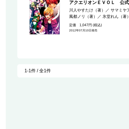
アクエリオンＥＶＯＬ 公
川人やすたけ（著）
／
サマミヤ
風都ノリ（著）
／
氷堂れん（著
定価 1,047円 (税込)
2012年07月10日発売
1-1件 / 全1件