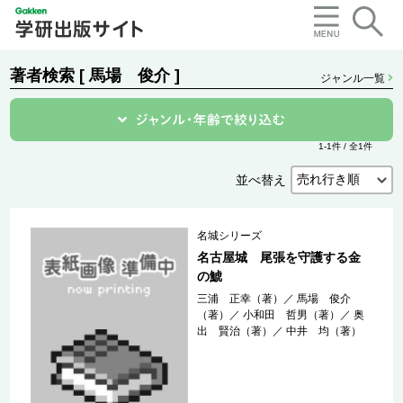
著者検索 [ 馬場 俊介 ]
ジャンル一覧
1-1件 / 全1件
並べ替え
名城シリーズ
名古屋城 尾張を守護する金
の鯱
三浦 正幸（著）
／
馬場 俊介
（著）
／
小和田 哲男（著）
／
奥
出 賢治（著）
／
中井 均（著）